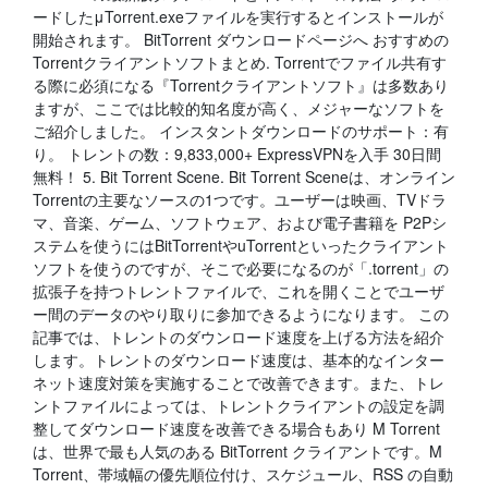
ードしたμTorrent.exeファイルを実行するとインストールが
開始されます。 BitTorrent ダウンロードページへ おすすめの
Torrentクライアントソフトまとめ. Torrentでファイル共有す
る際に必須になる『Torrentクライアントソフト』は多数あり
ますが、ここでは比較的知名度が高く、メジャーなソフトを
ご紹介しました。 インスタントダウンロードのサポート：有
り。 トレントの数：9,833,000+ ExpressVPNを入手 30日間
無料！ 5. Bit Torrent Scene. Bit Torrent Sceneは、オンライン
Torrentの主要なソースの1つです。ユーザーは映画、TVドラ
マ、音楽、ゲーム、ソフトウェア、および電子書籍を P2Pシ
ステムを使うにはBitTorrentやuTorrentといったクライアント
ソフトを使うのですが、そこで必要になるのが「.torrent」の
拡張子を持つトレントファイルで、これを開くことでユーザ
ー間のデータのやり取りに参加できるようになります。 この
記事では、トレントのダウンロード速度を上げる方法を紹介
します。トレントのダウンロード速度は、基本的なインター
ネット速度対策を実施することで改善できます。また、トレ
ントファイルによっては、トレントクライアントの設定を調
整してダウンロード速度を改善できる場合もあり Μ Torrent
は、世界で最も人気のある BitTorrent クライアントです。Μ
Torrent、帯域幅の優先順位付け、スケジュール、RSS の自動