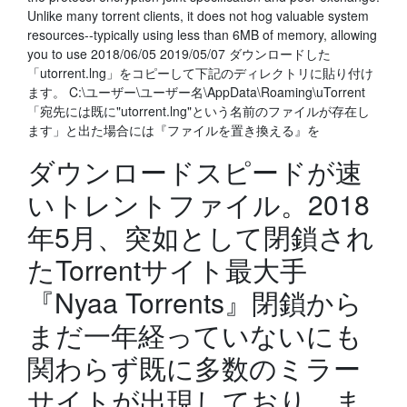
Unlike many torrent clients, it does not hog valuable system
resources--typically using less than 6MB of memory, allowing
you to use 2018/06/05 2019/05/07 ダウンロードした
「utorrent.lng」をコピーして下記のディレクトリに貼り付け
ます。 C:\ユーザー\ユーザー名\AppData\Roaming\uTorrent
「宛先には既に"utorrent.lng"という名前のファイルが存在し
ます」と出た場合には『ファイルを置き換える』を
ダウンロードスピードが速
いトレントファイル。2018
年5月、突如として閉鎖され
たTorrentサイト最大手
『Nyaa Torrents』閉鎖から
まだ一年経っていないにも
関わらず既に多数のミラー
サイトが出現しており、ま