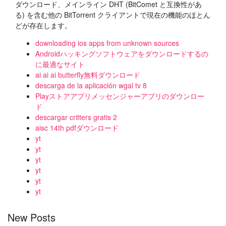
ダウンロード、メインライン DHT (BitComet と互換性があ
る) を含む他の BitTorrent クライアントで現在の機能のほとん
どが存在します。
downloading ios apps from unknown sources
Androidハッキングソフトウェアをダウンロードするの
に最適なサイト
ai ai ai butterfly無料ダウンロード
descarga de la aplicación wgal tv 8
Playストアアプリメッセンジャーアプリのダウンロー
ド
descargar critters gratis 2
aisc 14th pdfダウンロード
yt
yt
yt
yt
yt
yt
New Posts