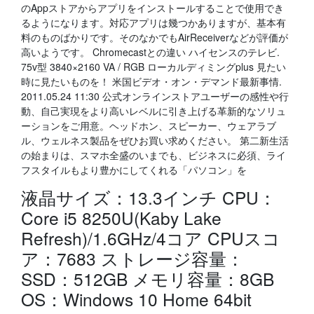
のAppストアからアプリをインストールすることで使用でき
るようになります。対応アプリは幾つかありますが、基本有
料のものばかりです。そのなかでもAirReceiverなどが評価が
高いようです。 Chromecastとの違い ハイセンスのテレビ.
75v型 3840×2160 VA / RGB ローカルディミングplus 見たい
時に見たいものを！ 米国ビデオ・オン・デマンド最新事情.
2011.05.24 11:30 公式オンラインストアユーザーの感性や行
動、自己実現をより高いレベルに引き上げる革新的なソリュ
ーションをご用意。ヘッドホン、スピーカー、ウェアラブ
ル、ウェルネス製品をぜひお買い求めください。 第二新生活
の始まりは、スマホ全盛のいまでも、ビジネスに必須、ライ
フスタイルもより豊かにしてくれる「パソコン」を
液晶サイズ：13.3インチ CPU：
Core i5 8250U(Kaby Lake
Refresh)/1.6GHz/4コア CPUスコ
ア：7683 ストレージ容量：
SSD：512GB メモリ容量：8GB
OS：Windows 10 Home 64bit