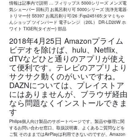
情報は記事内で説明 … フィリップス 5000シリーズ メンズ電
気シェーバー 回転刃 お風呂剃り可 5000シリーズ 洗浄充電器·
トリマー付 S5397 お風呂剃り可/26 :Fqs245165:タマミちゃ
んショップ ツインバード 電子レンジ （20L） DR-LD20W ホ
ワイト TIGER(タイガー) 部品
2018年4月25日 Amazonプライム
ビデオを除けば、hulu、Netflix、
dTVなどひと通りのアプリが使え
て便利です。テレビのアプリより
サクサク動くのがいいですね。
DAZNについては、プレイストア
にはありませんが、ブラウザ経由
なら問題なくインストールできま
す
Philips個人向け製品のサポートページです。製品や修理に関
するお問い合わせ窓口、取扱説明書、よくあるご質問などを
ご覧 そのままではAirPlayは利用できないのですが、Amazon