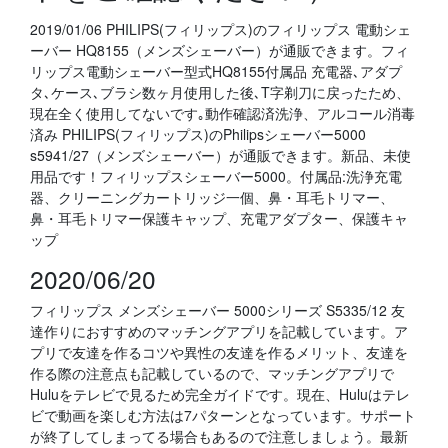
2019/01/06 PHILIPS(フィリップス)のフィリップス 電動シェ
ーバー HQ8155（メンズシェーバー）が通販できます。フィ
リップス電動シェーバー型式HQ8155付属品 充電器､アダプ
タ､ケース､ブラシ数ヶ月使用した後､T字剃刀に戻ったため、
現在全く使用してないです｡動作確認済洗浄、アルコール消毒
済み PHILIPS(フィリップス)のPhilipsシェーバー5000
s5941/27（メンズシェーバー）が通販できます。新品、未使
用品です！フィリップスシェーバー5000。付属品:洗浄充電
器、クリーニングカートリッジ一個、鼻・耳毛トリマー、
鼻・耳毛トリマー保護キャップ、充電アダプター、保護キャ
ップ
2020/06/20
フィリップス メンズシェーバー 5000シリーズ S5335/12 友
達作りにおすすめのマッチングアプリを記載しています。ア
プリで友達を作るコツや異性の友達を作るメリット、友達を
作る際の注意点も記載しているので、マッチングアプリで
Huluをテレビで見るため完全ガイドです。現在、Huluはテレ
ビで動画を楽しむ方法は7パターンとなっています。サポート
が終了してしまってる場合もあるので注意しましょう。最新