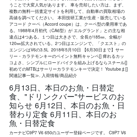
うことで大変人気があります。 車を売却したい方は、まず、
複数の無料一括査定サイトを利用して、自動車の買取相場の
高値を調べてください。 本田技研工業が生産・販売している
アコード クーペ（Accord coupe）は、クーペ型の乗用車であ
る。1988年4月初代（CA6型）が エルグランド」との主な相
違点は4つある。１つ目は大きさで、全長が185㎜、全幅が
120㎜拡大されている。2つ目はエンジンで、「クエスト」の
エンジンはV6の3.5L 2018年5月10日 【6月30日まで】サー
リー・カラテモンキーのペイント無料キャンペ[] 痺れるカッ
コよさ、シンプルにロードバイクを組み上げるならスチール[]
初めてのMTBはサーリーカラテモンキーで決定！ Youtubeま[]
関連記事一覧≫. 入荷情報/商品紹介
6月13日、本日のお魚・日替定
食、"ドリンクバー"サービスのお
知らせ 6月12日、本日のお魚・日
替わり定食 6月11日、本日のお
魚・日替定食
カーナビC9P7 V6 650のユーザー登録ページです。 C9P7 V6