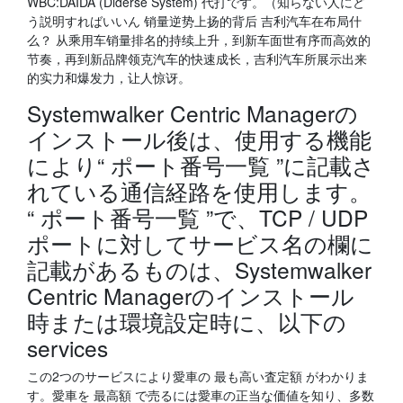
WBC:DAIDA (Diderse System) 代打です。（知らない人にど
う説明すればいいん 销量逆势上扬的背后 吉利汽车在布局什
么？ 从乘用车销量排名的持续上升，到新车面世有序而高效的
节奏，再到新品牌领克汽车的快速成长，吉利汽车所展示出来
的实力和爆发力，让人惊讶。
Systemwalker Centric Managerの
インストール後は、使用する機能
により“ ポート番号一覧 ”に記載さ
れている通信経路を使用します。
“ ポート番号一覧 ”で、TCP / UDP
ポートに対してサービス名の欄に
記載があるものは、Systemwalker
Centric Managerのインストール
時または環境設定時に、以下の
services
この2つのサービスにより愛車の 最も高い査定額 がわかりま
す。愛車を 最高額 で売るには愛車の正当な価値を知り、多数