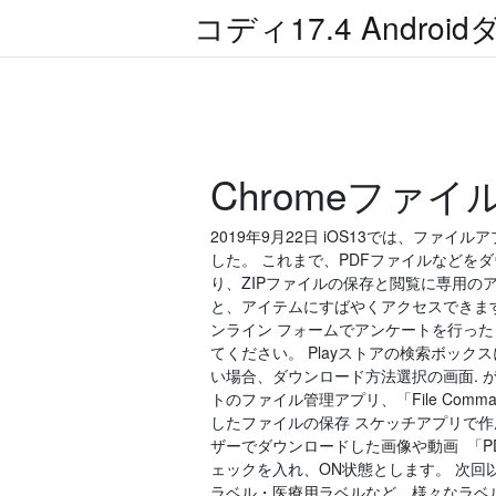
コディ17.4 Andr
Chromeファ
2019年9月22日 iOS13では、フ
した。 これまで、PDFファイルなどを
り、ZIPファイルの保存と閲覧に専用のアプ
と、アイテムにすばやくアクセスできます。 
ンライン フォームでアンケートを行った
てください。 Playストアの検索ボックス
い場合、ダウンロード⽅法選択の画⾯. が表
トのファイル管理アプリ、「File Co
したファイルの保存 スケッチアプリで作成し
ザーでダウンロードした画像や動画 「P
ェックを入れ、ON状態とします。 次回以降
ラベル・医療用ラベルなど、様々なラベル発行