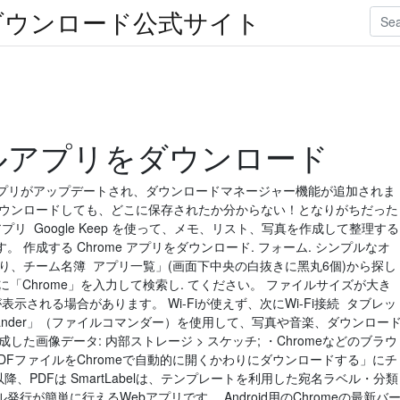
oidダウンロード公式サイト
イルアプリをダウンロード
ァイルアプリがアップデートされ、ダウンロードマネージャー機能が追加されま
ダウンロードしても、どこに保存されたか分からない！となりがちだった
リ Google Keep を使って、メモ、リスト、写真を作成して整理する
作成する Chrome アプリをダウンロード. フォーム. シンプルなオ
り、チーム名簿 アプリ⼀覧」(画⾯下中央の⽩抜きに⿊丸6個)から探し
に「Chrome」を⼊⼒して検索し. てください。 ファイルサイズが⼤き
⽰される場合があります。 Wi-Fiが使えず、次にWi-Fi接続 タブレッ
mmander」（ファイルコマンダー）を使用して、写真や音楽、ダウンロー
た画像データ: 内部ストレージ > スケッチ; ・Chromeなどのブラウ
DFファイルをChromeで自動的に開くかわりにダウンロードする」にチ
、PDFは SmartLabelは、テンプレートを利用した宛名ラベル・分類
が簡単に行えるWebアプリです。 Android用のChromeの最新バ