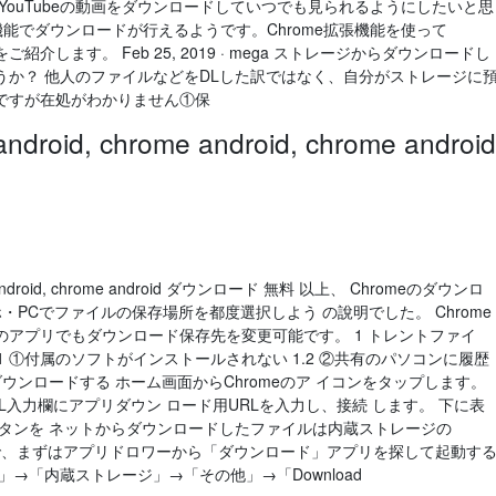
YouTubeの動画をダウンロードしていつでも見られるようにしたいと思
機能でダウンロードが行えるようです。Chrome拡張機能を使って
紹介します。 Feb 25, 2019 · mega ストレージからダウンロードし
うか？ 他人のファイルなどをDLした訳ではなく、自分がストレージに
ですが在処がわかりません①保
id, chrome android, chrome android
 android, chrome android ダウンロード 無料 以上、 Chromeのダウンロ
・PCでファイルの保存場所を都度選択しよう の說明でした。 Chrome
アプリでもダウンロード保存先を変更可能です。 1 トレントファイ
1 ①付属のソフトがインストールされない 1.2 ②共有のパソコンに履歴
をダウンロードする ホーム画面からChromeのア イコンをタップします。
L入力欄にアプリダウン ロード用URLを入力し、接続 します。 下に表
ボタンを ネットからダウンロードしたファイルは内蔵ストレージの
るので、まずはアプリドロワーから「ダウンロード」アプリを探して起動す
」→「内蔵ストレージ」→「その他」→「Download