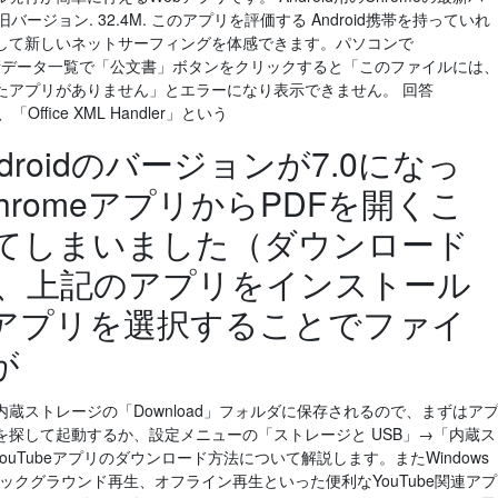
旧バージョン. 32.4M. このアプリを評価する Android携帯を持っていれ
して新しいネットサーフィングを体感できます。パソコンで
1日 申請データ一覧で「公文書」ボタンをクリックすると「このファイルには
たアプリがありません」とエラーになり表示できません。 回答
ffice XML Handler」という
Androidのバージョンが7.0になっ
ChromeアプリからPDFを開くこ
てしまいました（ダウンロード
し、上記のアプリをインストール
アプリを選択することでファイ
が
蔵ストレージの「Download」フォルダに保存されるので、まずはア
探して起動するか、設定メニューの「ストレージと USB」→「内蔵ス
YouTubeアプリのダウンロード方法について解説します。またWindows
ックグラウンド再生、オフライン再生といった便利なYouTube関連アプ